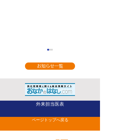
お知らせ一覧
9月の休診のお知
整形外科（手の外科専
外来担当医表
門） 山部 英行 先
ページトップへ戻る
生がベストドクターズ
に選出されました