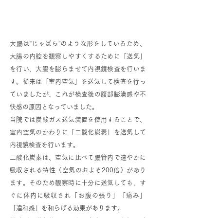
炭酸ガス送気装置(UCR)の使用について
大腸は“じゃばら”のような形をしているため、
大腸の内腔を観察しやすくするために「送気」
を行い、大腸を膨らませて内視鏡検査を行いま
す。従来は​「室内空気」を送気して検査を行っ
ていましたが、これが検査後の腹部膨満感や不
快感の原因となっていました。
当院では炭酸ガス送気装置を使用することで、
室内空気のかわりに「二酸化炭素」を送気して
内視鏡検査を行います。
二酸化炭素は、空気に比べて腸管内で速やかに
吸収される特性（空気のおよそ200倍）があり
ます。そのため観察時に十分に送気しても、す
ぐに体内に吸収され「お腹の張り」「痛み」
「違和感」を和らげる効果があります。