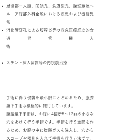
鼠径部ー大腿、閉鎖孔、食道裂孔、腹壁瘢痕ヘ
ルニア腹部外科全般における疾患および機能異
常
消化管穿孔による腹膜炎等の救急医療経皮的食
道胃管挿入
術
ステント挿入留置等の内視鏡治療
腹腔鏡下手術について
手術に伴う侵襲を最小限にとどめるため、腹腔
鏡下手術も積極的に施行しています。
腹腔鏡下手術は、お腹に4箇所5～12㎜の小さな
穴をあけて行う手術です。手術を行う空間を作
るため、お腹の中に炭酸ガスを注入し、穴から
スコープや器具を入れて手術を行う方法です。