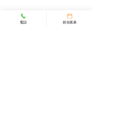
内視鏡検査について
消化器内科と連携し、上部消化管内視鏡検査
電話
担当医表
（胃カメラ）、下部消化管内視鏡検査（大腸カ
メラ）を実施しています。
上部消化管内視鏡検査（胃カメラ）
下部消化管内視鏡検査（大腸カメラ）
受診方法
●
消化器疾患のご相談は、消化器内科または消
化器外科を受診してください。