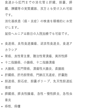
食道から肛門までの消化管と肝臓、胆嚢、膵
臓、脾臓等の実質臓器、双方とも受け入れ可能
です。
消化器疾患（癌・炎症）の検査を積極的にお受
けします。
鼠径ヘルニアは数日の入院加療でも可能です。
食道癌、良性食道腫瘍、逆流性食道炎、食道ア
カラシア
胃癌、良性胃主要、難治性胃潰瘍、異所性膵
十二指腸癌、小腸癌、十二指腸潰瘍
大腸癌、肛門管癌、潰瘍性大腸炎、直腸脱
肝臓癌、肝内胆管癌、門脈圧亢進症、肝嚢胞
胆道癌、胆石症、胆嚢ポリープ、先天性胆道拡
張症
膵臓癌、膵良性腫瘍、急性・慢性膵炎、急性虫
垂炎
痔核、痔瘻