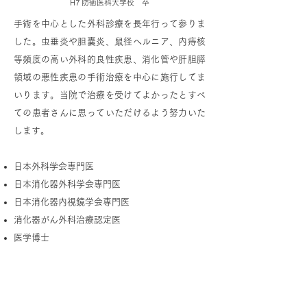
H7 防衛医科大学校 卒
手術を中心とした外科診療を長年行って参りま
した。虫垂炎や胆嚢炎、鼠径ヘルニア、内痔核
等頻度の高い外科的良性疾患、消化管や肝胆膵
領域の悪性疾患の手術治療を中心に施行してま
いります。当院で治療を受けてよかったとすべ
ての患者さんに思っていただけるよう努力いた
します。
日本外科学会専門医
日本消化器外科学会専門医
日本消化器内視鏡学会専門医
消化器がん外科治療認定医
医学博士
消化器外科の対象となる疾患