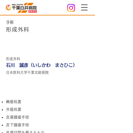
手術
形成外科
担当医紹介
形成外科
石川 誠彦（いしかわ まさひこ）
日本医科大学千葉北総病院
形成外科で行う処置・手術
褥瘡処置
外傷処置
皮膚腫瘍手術
皮下腫瘍手術
皮膚切開を要するもの