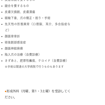
縫合を要するもの
皮膚欠損創、皮膚潰瘍
眼瞼下垂、爪の矯正・削り・手術
先天性の形態異常（口唇裂、耳介、多合指症な
ど）
顔面骨骨折
術後創部感染症
顔面神経麻痺
陥入爪の治療（自費診療）
きずあと、肥厚性瘢痕、ケロイド（自費診療）
※手術は関連の大学病院で行うものもあります
受診方法
●
形成外科（月曜、第1・3土曜）を受診してく
ださい。