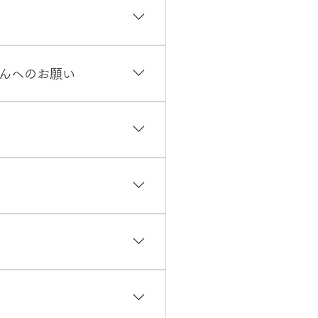
ができます。 ただし、新型
内感染を防ぐため、当院では
さんへのお願い
児は除く）●アルコール手指
、症状のない方との接触を可
疫力の低い患者さん等の治療
われる、またはご心配な場合に
を相談することになっていま
院では医師の診断のもと「帰国
希望に応じての検査はできま
、感染予防に万全を尽くして
の診察においては、感染疑い
染防護を行っております。患
らの対策を徹底して、今後も
させていただいておりまし
職員が今後、市中において感
予約制を解除いたします。 ＞
濃厚接触者の就業停止や環境