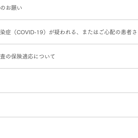
へのお願い
染拡大による緊急事態措置が解除され、通常通り受診すること
方からの感染伝播も報告されています。症状のない方からの院
染症（COVID-19）が疑われる、またはご心配の患者
をお願いしております。 ●体温チェック●マスク装着（未就学
染症を疑う症状（発熱、せき、強いだるさ、など）がある方は
ではありません。 地域の中核病院として重症の患者さん、免
るため、必ず受診される前に電話でご相談ください。
定感染症である新型コロナウイルス感染症（COVID-19）が疑
検査の保険適応について
触者相談センター」（各自治体の保健所等）に連絡して受診先
ロナウイルス感染症のPCR検査が保険適用となりましたが、当
相談の上、実施しています。 必要性の高い方に行っており、
願いします。
マスク装着、手洗い、アルコール消毒剤での手指衛生を徹底し
測定等の体調管理にも努めております。 受診される患者さん
者さんの診療は区分しており、適切な感染防護具を使用し、感
さないという強い信念のもと診療にあたっております。 これ
感染拡大防止のため、入院患者様の安全管理のため面会禁止と
りますが、新型コロナウイルス感染症の流行拡大に伴い、当院
にて面会要件に制限を設けてまいりましたが、12月2日(木)より
ん。万一職員の感染が判明した場合は、ガイドラインに沿って