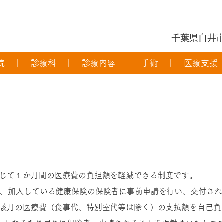
千葉県白井
院
診療科
診療内容
手術
医療支援
未満の患者さんへ）
じて１か月間の医療費の負担額を軽減できる制度です。
は、加入している健康保険の保険者に事前申請を行い、交付さ
該月の医療費（食事代、特別室代等は除く）の支払額を自己負