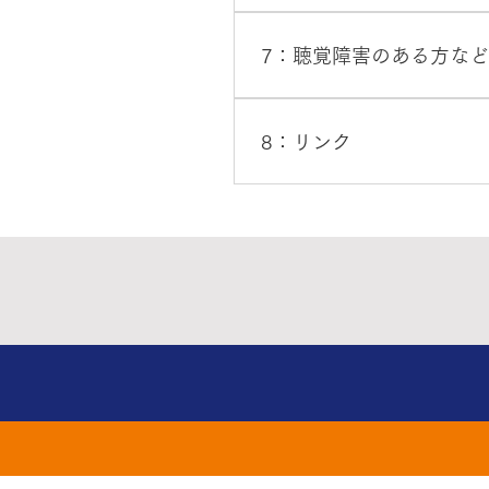
の消毒等の適切な措置を実施
代表電話：047-497-680
を担っております。医療の提
7：聴覚障害のある方な
多数発生してくるであろう 
した場合でも、基本的には、
厚生労働省の新型コロナウイルス感
2020@mhlw.go.jp
8：リンク
厚生労働省のホームページ（2
人旅行者向けコールセンター