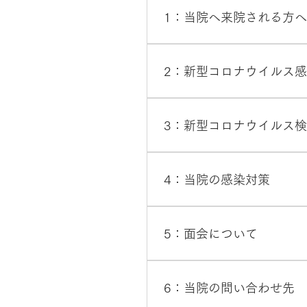
1：当院へ来院される方
現在、新型コロナウイルス感
コロナウイルスは症状のない
2：新型コロナウイルス感
来院されるすべての方に以下
消毒 新型コロナウイルス感
当院は、指定感染症医療機関
能なかぎり防ぎながら診察す
を行っている病院です。 指
3：新型コロナウイルス
は、事前に必ず「帰国者・接
す。
令和2年3月6日から新型コ
者・接触者相談センター」に
4：当院の感染対策
せんのでご理解ご了承の程お
当院では、日ごろより職員の
おります。また、毎日の体温
5：面会について
の患者さんと、そうでない患
者さん、職員から感染者を出
当院では新型コロナウイルス
院内感染の予防に努めてまい
た。 11月10日より予約制
6：当院の問い合わせ先
染する可能性は否定できませ
詳しくはこちら