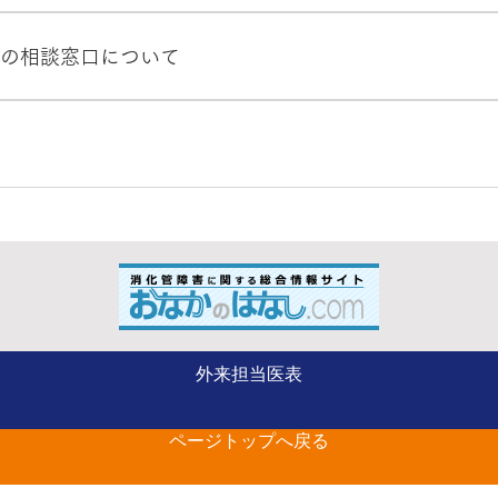
し、院内感染の発生予防に努めます。また、当院は地域の診療
0 受付時間：平日 8時30分～16時 火曜、祝日休診。
供を中断することで、現在、入院または通院されている患者さ
どの相談窓口について
新型コロナウイルス感染症の患者さん受け入れの必要性を考慮
十分な措置を講じたうえで、外来および入院診療は継続いたし
染症に係る相談窓口 FAX：03-3595-2756 メールアドレス：
020年4月1日時点） 新型コロナウイルスに関するQ&A（厚
 千葉県ホームページ 千葉県新型コロナウイルス感染症対策サ
外来担当医表
ページトップへ戻る