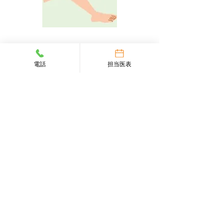
4：経過チェック
電話
担当医表
注射から3～4週間後に、経過チェックのための
診察を行います。
​療法診療時間と費用について
●PFC-FD療法（PRP療法）は、部位に