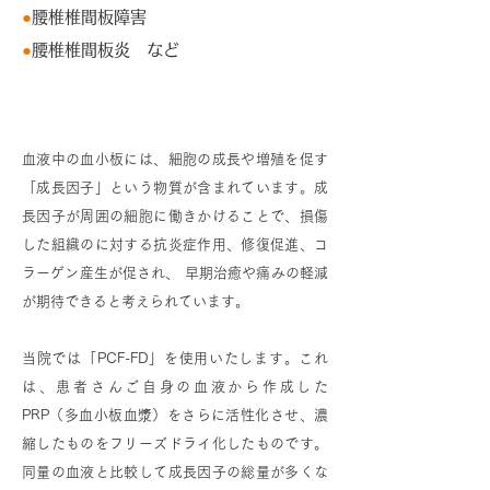
●
腰椎椎間板障害
●
腰椎椎間板炎 など
成長因子とは？
血液中の血小板には、細胞の成長や増殖を促す
「成長因子」という物質が含まれています。成
長因子が周囲の細胞に働きかけることで、損傷
した組織のに対する抗炎症作用、修復促進、コ
ラーゲン産生が促され、 早期治癒や痛みの軽減
が期待できると考えられています。
当院では「PCF-FD」を使用いたします。これ
は、患者さんご自身の血液から作成した
PRP（多血小板血漿）をさらに活性化させ、濃
縮したものをフリーズドライ化したものです。
同量の血液と比較して成長因子の総量が多くな