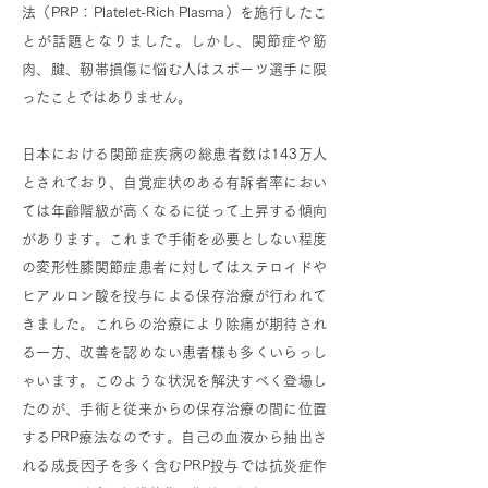
法（PRP：Platelet-Rich Plasma）を施行したこ
とが話題となりました。しかし、関節症や筋
肉、腱、靭帯損傷に悩む人はスポーツ選手に限
ったことではありません。
日本における関節症疾病の総患者数は143万人
とされており、自覚症状のある有訴者率におい
ては年齢階級が高くなるに従って上昇する傾向
があります。これまで手術を必要としない程度
の変形性膝関節症患者に対してはステロイドや
ヒアルロン酸を投与による保存治療が行われて
きました。これらの治療により除痛が期待され
る一方、改善を認めない患者様も多くいらっし
ゃいます。このような状況を解決すべく登場し
たのが、手術と従来からの保存治療の間に位置
するPRP療法なのです。自己の血液から抽出さ
れる成長因子を多く含むPRP投与では抗炎症作