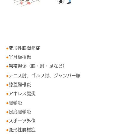
PFC-FD療法（PRP療法）の効果が
期待される疾患
●
変形性膝関節症
●
半月板損傷
●
靱帯損傷（膝・肘・足など）
●
テニス肘、ゴルフ肘、ジャンパー膝
●
膝蓋靱帯炎
●
アキレス腱炎
●
腱鞘炎
●
足底腱鞘炎
●
スポーツ外傷
●
変形性腰椎症