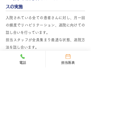
スの実施
入院されている全ての患者さんに対し、月一回
の頻度でリハビリテーション、退院に向けての
話し合いを行っています。
担当スタッフが全員集まり最適な状態、退院方
法を話し合います。
各職種間で情報の共有と整理を行い、患者さん
の現状から最善のリハビリテーションの提供す
電話
担当医表
る為の目標の設定、及び方向性の修正などを行
っています。
3. 最終段階として退院前に再度ご自宅に
訪問し最終調整を行っていきます。
退院先びご自宅に再度伺いし、実動作の確認と
住環境整備の最終提案と各職種で議論した最終