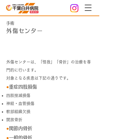
手術
外傷センター
外傷センターについて
外傷センターは、「怪我」「骨折」の治療を専
門的に行います。
対象となる疾患は下記の通りです。
●
重症四肢損傷
四肢挫滅損傷
神経・血管損傷
軟部組織欠損
開放骨折
●
関節内骨折
●
一般的骨折