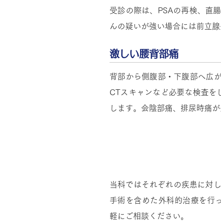
受診の際は、PSAの再検、直
んの疑いが強い場合には前立腺
激しい腰背部痛
激しい腰背部痛
背部から側腹部・下腹部へ広が
背部から側腹部・下腹部へ広が
CTスキャンなど必要な検査を
CTスキャンなど必要な検査を
します。会陰部痛、排尿時痛が
します。会陰部痛、排尿時痛が
泌尿器科で行う手術
当科ではそれぞれの疾患に対し
手術を含めた外科的治療を行
軽にご相談ください。