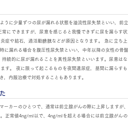
ように少量ずつの尿が漏れる状態を溢流性尿失禁といい，前
正常にできますが，尿意を感じると我慢できずに尿を漏らす
炎症や結石，過活動膀胱などが原因となります。 急に立ち
時に漏れる場合を腹圧性尿失禁といい，中年以降の女性の骨
，持続的に尿が漏れることを真性尿失禁といいます。尿意は
ます。 夜に限って起こるものを夜間遺尿症，昼間に漏らす
き，内服治療で対処することもあります。
けた
瘍マーカーのひとつで、通常は前立腺がんの際に上昇しますが
正常値4ng/ml以で、4ng/mlを超える場合には前立腺が