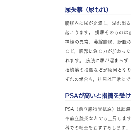
尿失禁（尿もれ）
膀胱内に尿が充満し，溢れ出る
起こります。 排尿そのものは
神経の異常，萎縮膀胱，膀胱の
など，腹部に急な力が加わった
れます。 膀胱に尿が溜まらず
括約筋の損傷などが原因となり
ずれの場合も，排尿は正常にで
PSAが高いと指摘を受
PSA（前立腺特異抗原）は腫
や前立腺炎などでも上昇します。
科での精査をおすすめします。