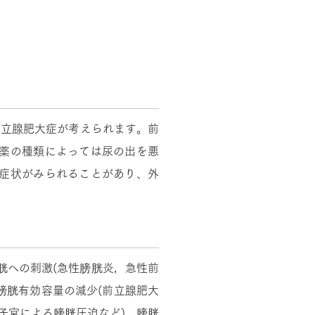
前立腺肥大症が考えられます。前
る薬の種類によっては尿の出を悪
な症状がみられることがあり、外
胱への刺激(急性膀胱炎，急性前
膀胱有効容量の減少(前立腺肥大
子宮による膀胱圧迫など)，膀胱