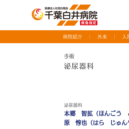
病院紹介
外来
入
手術
泌尿器科
担当医紹介
泌尿器科
本郷 智拡（ほんごう 
原 惇也（はら じゅん