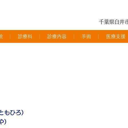
千葉県白井
院
診療科
診療内容
手術
医療支援
ともひろ）
や）