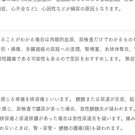
崩症，心不全など)，心因性などが頻尿の原因となります。
ることがわかる場合は肉眼的血尿，尿検査だけでわかるもの
奇形・損傷，多臓器癌の尿路への浸潤，腎梗塞，糸球体腎炎，
悪性腫瘍である可能性もあるので受診をおすすめします。 無
感じる疼痛を排尿痛といいます。 膀胱または尿道が炎症，
を感じ，尿検査で膿尿があった場合，急性膀胱炎が疑われます
排尿痛と尿道排膿があった場合は急性尿道炎を疑います。痛
わないときは、腎・尿管・ 膀胱の腫瘍(癌)も疑われます。