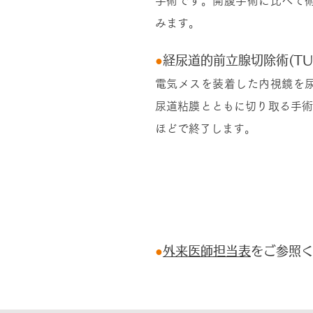
手術です。開腹手術に比べて
みます。
●
経尿道的前立腺切除術(TUR
電気メスを装着した内視鏡を
尿道粘膜とともに切り取る手術
ほどで終了します。
受診方法
●
外来医師担当表
をご参照