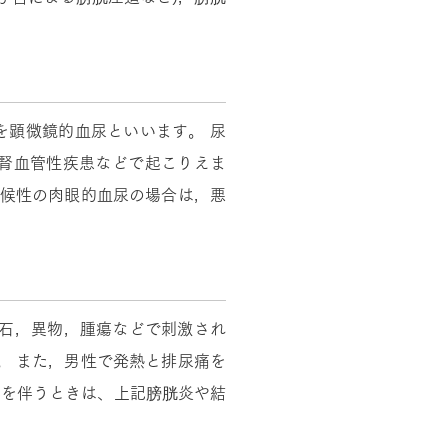
を顕微鏡的血尿といいます。 尿
腎血管性疾患などで起こりえま
症候性の肉眼的血尿の場合は，悪
結石，異物，腫瘍などで刺激され
。 また，男性で発熱と排尿痛を
みを伴うときは、上記膀胱炎や結