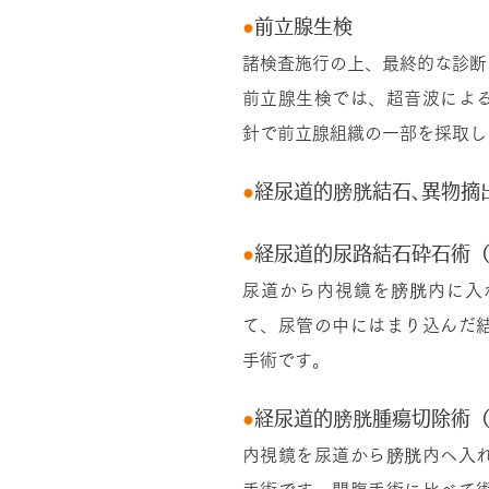
●
前立腺生検
諸検査施行の上、最終的な診断
前立腺生検では、超音波によ
針で前立腺組織の一部を採取し
●
経尿道的膀胱結石､異物摘
●
経尿道的尿路結石砕石術（
尿道から内視鏡を膀胱内に入
て、尿管の中にはまり込んだ
手術です。
●
経尿道的膀胱腫瘍切除術（T
内視鏡を尿道から膀胱内へ入