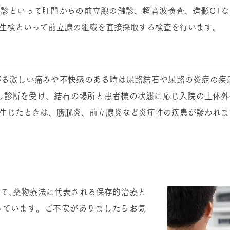
腸診といって肛門からの前立腺の触診、超音波検査、造影CT
生検といって前立腺の組織を直接採取する検査を行います。
る激しい痛みや不快感のある時は尿路結石や尿路の炎症の疾
る激しい痛みや不快感のある時は尿路結石や尿路の炎症の疾
し診断を受け、結石の場所と患者様の状態に応じ入院の上体
し診断を受け、結石の場所と患者様の状態に応じ入院の上体
生じたときは、膀胱炎、前立腺炎など炎症性の疾患が疑われま
生じたときは、膀胱炎、前立腺炎など炎症性の疾患が疑われま
て､薬物療法に代表される保存的治療と
っています。ご不安がありましたらお気