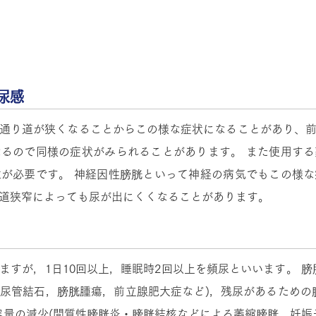
ませんか？
尿感
通り道が狭くなることからこの様な症状になることがあり、
るので同様の症状がみられることがあります。 また使用す
が必要です。 神経因性膀胱といって神経の病気でもこの様
道狭窄によっても尿が出にくくなることがあります。
ますが，1日10回以上，睡眠時2回以上を頻尿といいます。 膀
尿管結石，膀胱腫瘍，前立腺肥大症など)，残尿があるための
容量の減少(間質性膀胱炎・膀胱結核などによる萎縮膀胱，妊娠