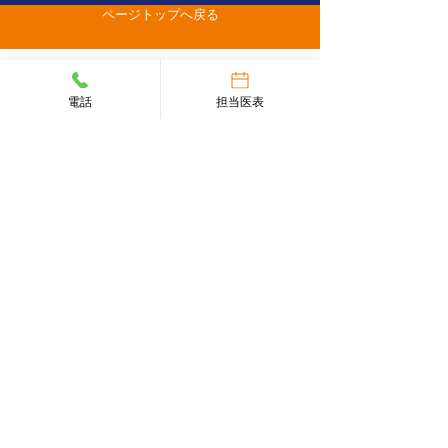
ページトップへ戻る
電話
担当医表
047-497-6800
〒270-1422 千葉県白井市復1439-2