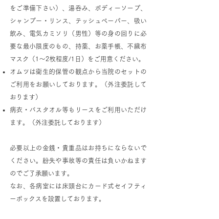
をご準備下さい）、湯呑み、ボディーソープ、
シャンプー・リンス、テッシュペーパー、吸い
飲み、電気カミソリ（男性）等の身の回りに必
要な最小限度のもの、持薬、お薬手帳、不織布
マスク（1～2枚程度/1日）をご用意ください。​
オムツは衛生的保管の観点から当院のセットの
ご利用をお願いしております。（外注委託して
おります）
病衣・バスタオル等もリースをご利用いただけ
ます。（外注委託しております）
必要以上の金銭・貴重品はお持ちにならないで
ください。紛失や事故等の責任は負いかねます
のでご了承願います。
なお、各病室には床頭台にカード式セイフティ
ーボックスを設置しております。