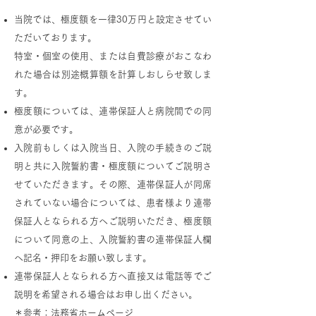
当院では、極度額を一律30万円と設定させてい
ただいております。
特室・個室の使用、または自費診療がおこなわ
れた場合は別途概算額を計算しおしらせ致しま
す。
極度額については、連帯保証人と病院間での同
意が必要です。
入院前もしくは入院当日、入院の手続きのご説
明と共に入院誓約書・極度額についてご説明さ
せていただきます。その際、連帯保証人が同席
されていない場合については、患者様より連帯
保証人となられる方へご説明いただき、極度額
について同意の上、入院誓約書の連帯保証人欄
へ記名・押印をお願い致します。
連帯保証人となられる方へ直接又は電話等でご
説明を希望される場合はお申し出ください。
＊参考：
法務省ホームページ