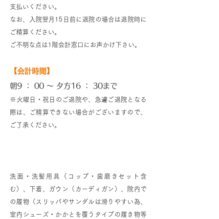
支払いください。
なお、入院翌月15日前に退院の場合は退院時に
ご精算ください。
ご不明な点は1階会計窓口にお声かけ下さい。​
【会計時間】
朝9 ： 00 ～ 夕方16 ： 30まで
​※火曜日・祝日のご退院や、急遽ご退院となる
際は、ご精算できない場合がございますので、
ご了承ください。
入院時にお持ちいただくもの
洗面・洗髪用具（コップ・歯磨きセット含
む）、下着、ガウン（カーディガン）、院内で
の履物（スリッパやサンダルは滑りやすい為、
室内シューズ・かかとを覆うタイプの履き物等