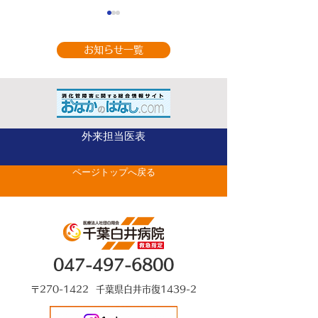
お知らせ一覧
9月の休診のお知
整形外科（手の外科専
外来担当医表
門） 山部 英行 先
ページトップへ戻る
生がベストドクターズ
に選出されました
047-497-6800
〒270-1422 千葉県白井市復1439-2