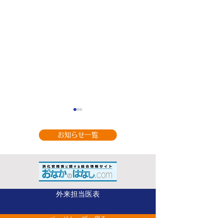
お知らせ一覧
9月の休診のお知
整形外科（手の外科専
外来担当医表
門） 山部 英行 先