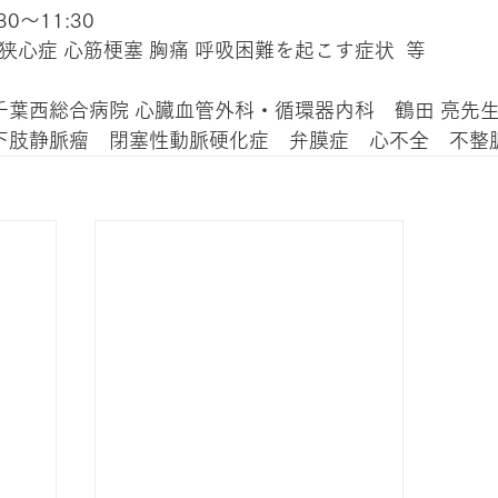
0～11:30
狭心症 心筋梗塞 胸痛 呼吸困難を起こす症状  等
 千葉西総合病院 心臓血管外科・循環器内科　鶴田 亮先
 下肢静脈瘤　閉塞性動脈硬化症　弁膜症　心不全　不整