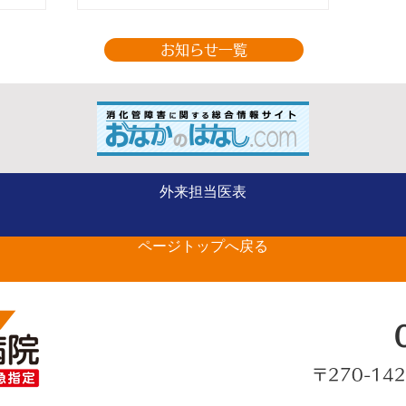
お知らせ一覧
ー
整形外科（手の外科専
外来担当医表
の
門） 山部 英行 先生が
ページトップへ戻る
ベストドクターズに選出さ
れました
〒270-14