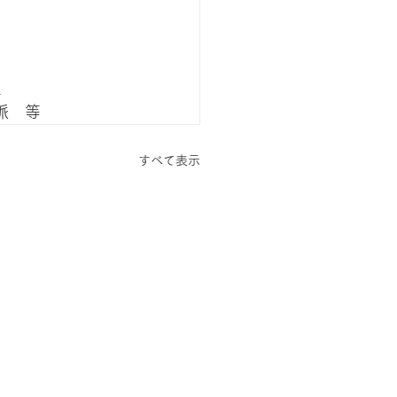
生
脈　等
すべて表示