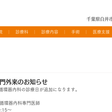
千葉県白井
院
診療科
診療内容
手術
医療支援
門外来のお知らせ
ら循環器内科の診療日が追加になります。
循環器内科専門医師
:15～