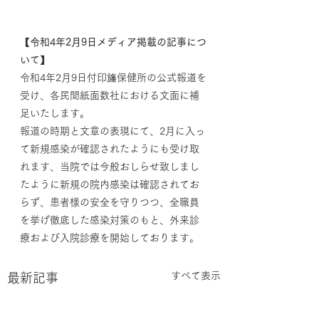
【令和4年2月9日メディア掲載の記事につ
いて】
令和4年2月9日付印旛保健所の公式報道を
受け、各民間紙面数社における文面に補
足いたします。
報道の時期と文章の表現にて、2月に入っ
て新規感染が確認されたようにも受け取
れます、当院では今般おしらせ致しまし
たように新規の院内感染は確認されてお
らず、患者様の安全を守りつつ、全職員
を挙げ徹底した感染対策のもと、外来診
療および入院診療を開始しております。
すべて表示
最新記事