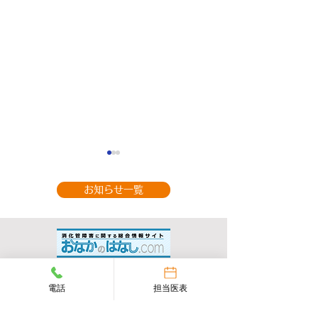
お知らせ一覧
9月の休診のお知
整形外科（手の外科専
外来担当医表
電話
担当医表
門） 山部 英行 先
ページトップへ戻る
生がベストドクターズ