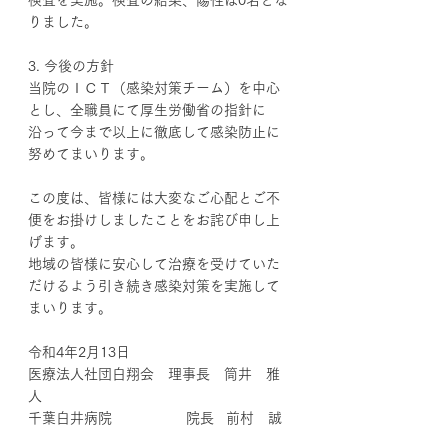
検査を実施。検査の結果、陽性は0名とな
りました。
3. 今後の方針
当院のＩＣＴ（感染対策チーム）を中心
とし、全職員にて厚生労働省の指針に 
沿って今まで以上に徹底して感染防止に
努めてまいります。
この度は、皆様には大変なご心配とご不
便をお掛けしましたことをお詫び申し上
げます。
地域の皆様に安心して治療を受けていた
だけるよう引き続き感染対策を実施して
まいります。
令和4年2月13日
医療法人社団白翔会　理事長　筒井　雅
人
千葉白井病院　　　　　 院長   前村　誠