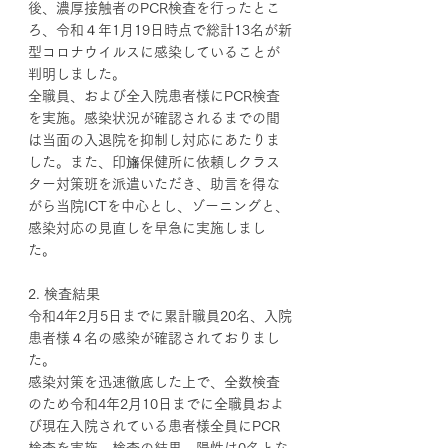
後、濃厚接触者のPCR検査を行ったとこ
ろ、令和４年1月19日時点で総計13名が新
型コロナウイルスに感染していることが
判明しました。
全職員、および全入院患者様にPCR検査
を実施。感染状況が確認されるまでの間
は当面の入退院を抑制し対応にあたりま
した。また、印旛保健所に依頼しクラス
ター対策班を派遣いただき、助言を得な
がら当院ICTを中心とし、ゾーニングと、
感染対応の見直しを早急に実施しまし
た。
2. 検査結果
令和4年2月5日までに累計職員20名、入院
患者様４名の感染が確認されておりまし
た。
感染対策を迅速徹底した上で、全数検査
のため令和4年2月10日までに全職員およ
び現在入院されている患者様全員にPCR