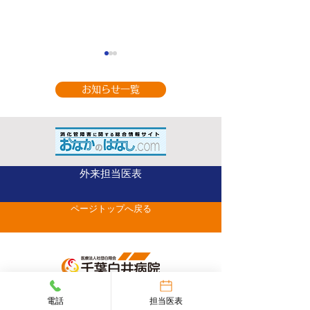
お知らせ一覧
9月の休診のお知
整形外科（手の外科専
外来担当医表
門） 山部 英行 先
ページトップへ戻る
生がベストドクターズ
に選出されました
047-497-6800
電話
担当医表