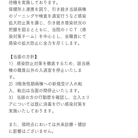
待機を実施しております。
保健所と連携を図り、引き続き当該病棟
のゾーニングや検査を適宜行うなど感染
拡大防止策を講じ、引き続き感染状況の
把握を図るとともに、当院のＩＣＴ（感
染対策チーム）を中心とし、全職員にて
感染の拡大防止に全力を尽くします。
【当面の方針】
1） 感染防止対策を徹底するため、該当病
棟の職員以外の入退室を停止いたしま
す。
2)  3階急性期病棟への新規受け入れ転
入、転出は当面の間停止いたします。
3） 当該の方の行動歴を確認し、立入エリ
アについては既に消毒を行い感染対策を
実施いたしております。
また、現時点においては外来診療・健診
に影響はございません。