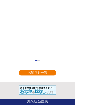
お知らせ一覧
9月の休診のお知
整形外科（手の外科専
外来担当医表