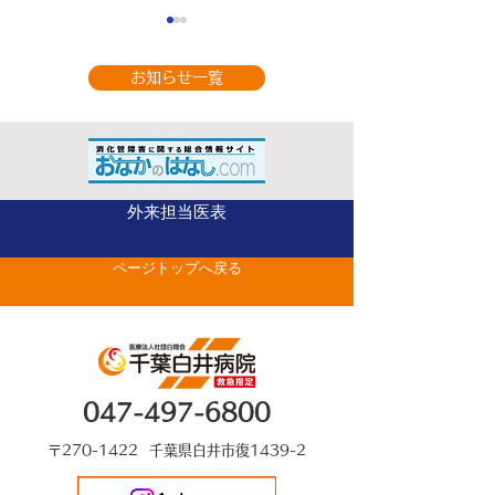
お知らせ一覧
9月の休診のお知
整形外科（手の外科専
外来担当医表
門） 山部 英行 先
ページトップへ戻る
生がベストドクターズ
に選出されました
047-497-6800
〒270-1422 千葉県白井市復1439-2