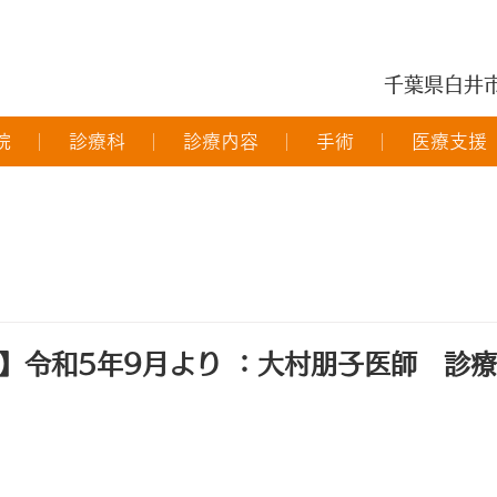
千葉県白井
院
診療科
診療内容
手術
医療支援
】令和5年9月より ：大村朋子医師 診