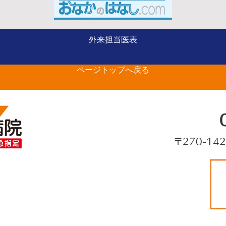
ー
整形外科（手の外科専
外来担当医表
の
門） 山部 英行 先生が
ページトップへ戻る
ベストドクターズに選出さ
れました
〒270-14