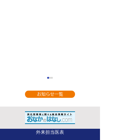
お知らせ一覧
9月の休診のお知
整形外科（手の外科専
外来担当医表
門） 山部 英行 先