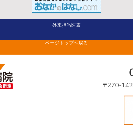
ー
整形外科（手の外科専
外来担当医表
の
門） 山部 英行 先生が
ページトップへ戻る
ベストドクターズに選出さ
れました
〒270-14