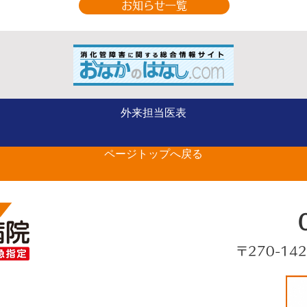
お知らせ一覧
ー
整形外科（手の外科専
外来担当医表
の
門） 山部 英行 先生が
ページトップへ戻る
ベストドクターズに選出さ
れました
〒270-14