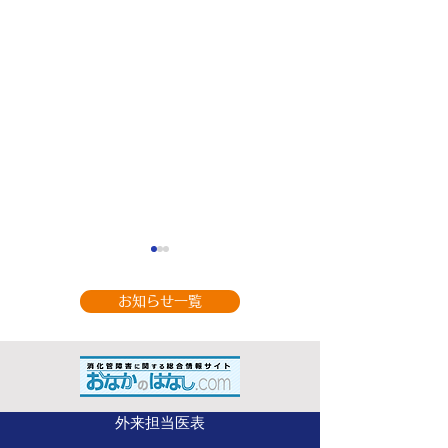
お知らせ一覧
9月の休診のお知
整形外科（手の外科専
外来担当医表
門） 山部 英行 先