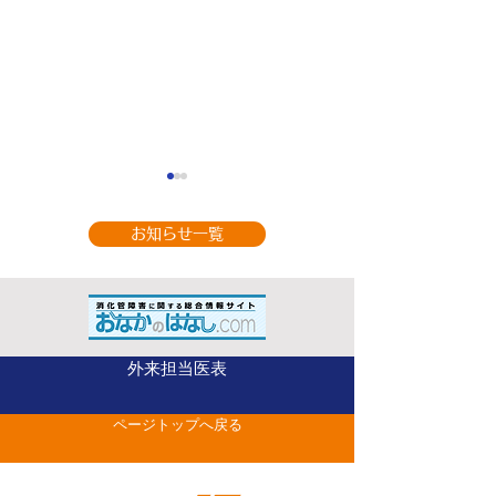
お知らせ一覧
9月の休診のお知
整形外科（手の外科専
外来担当医表
門） 山部 英行 先
ページトップへ戻る
生がベストドクターズ
に選出されました