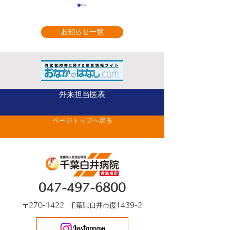
お知らせ一覧
9月の休診のお知
整形外科（手の外科専
外来担当医表
門） 山部 英行 先
ページトップへ戻る
生がベストドクターズ
に選出されました
047-497-6800
〒270-1422 千葉県白井市復1439-2