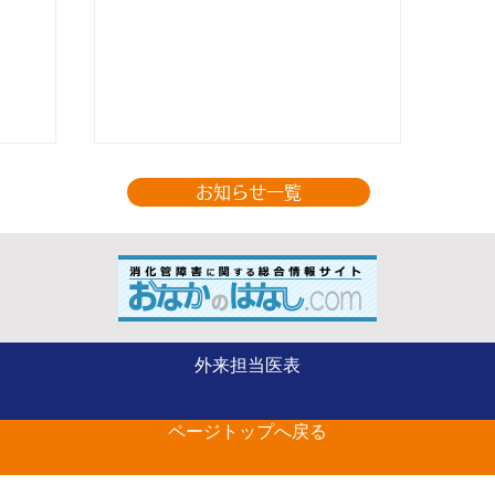
お知らせ一覧
ー
整形外科（手の外科専
外来担当医表
の
門） 山部 英行 先生が
ページトップへ戻る
ベストドクターズに選出さ
れました